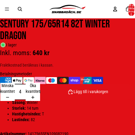
Totalt an
artiklar
varukorg
0
SENTURY 175/65R14 82T Winter
Dragon
I lager
Inkl. moms:
640 kr
Öppna
bilden
Fraktkostnad beräknas i kassan.
i
helskärm
Betalningsmetoder
Minska
Öka
kvantitet
kvantitet
Lägg till i varukorgen
Säsong:
Winter
Storlek:
14 tum
Hastighetsindex:
T
Lastindex:
82
Artikelnummer:
1417565SEN109082190